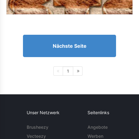
Nächste Seite
1
Unser Netzwerk
Seitenlinks
Brusheezy
Angebote
Vecteezy
Werben