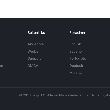
Seitenlinks
Sprachen
Angebote
English
Werben
Español
Support
Português
er
DMCA
Deutsch
Mehr ...
•
© 2026 Eezy LLC. Alle Rechte vorbehalten
Nutzungsb