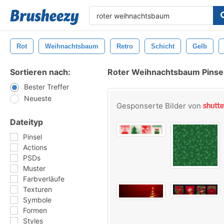
Rot
Weihnachtsbaum
Retro
Schicht
Gelb
Sortieren nach:
Roter Weihnachtsbaum Pinse
Bester Treffer
Neueste
Gesponserte Bilder von
Dateityp
Pinsel
Actions
PSDs
Muster
Farbverläufe
Texturen
Symbole
Formen
Styles