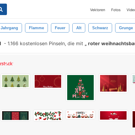
Vektoren
Fotos
Vide
Jahrgang
Flamme
Feuer
Alt
Schwarz
Grunge
l
-
1.166 kostenlosen Pinseln, die mit
roter weihnachtsb