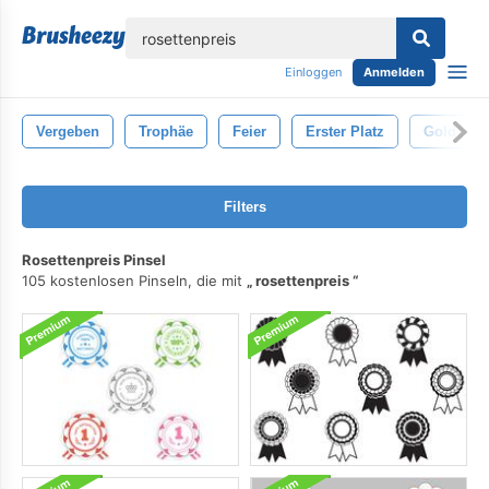
lose
Einloggen
Anmelden
Vergeben
Trophäe
Feier
Erster Platz
Gold
Filters
Rosettenpreis Pinsel
105 kostenlosen Pinseln, die mit
rosettenpreis