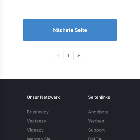
Nächste Seite
1
Unser Netzwerk
Seitenlinks
Brusheezy
Angebote
Vecteezy
Werben
Videezy
Support
Werden Sie
DMCA