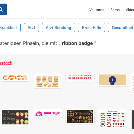
Vektoren
Fotos
Vide
Krankheit
Arzt
Arzt Beratung
Erste Hilfe
Gesundheit
tenlosen Pinseln, die mit
ribbon badge