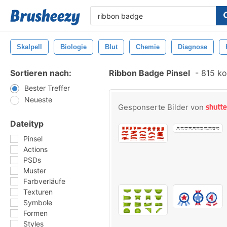
Skalpell
Biologie
Blut
Chemie
Diagnose
Sortieren nach:
Ribbon Badge Pinsel
-
815 kos
Bester Treffer
Neueste
Gesponserte Bilder von
Dateityp
Pinsel
Actions
PSDs
Muster
Farbverläufe
Texturen
Symbole
Formen
Styles