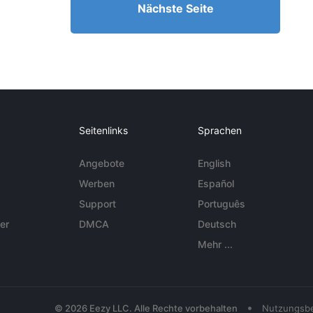
Nächste Seite
Seitenlinks
Sprachen
Angebote
English
Werben
Español
Support
Português
er
DMCA
Deutsch
Mehr ...
•
© 2026 Eezy LLC. Alle Rechte vorbehalten
Nutzungsb