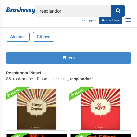
lose
Einloggen
Anmelden
Abstrakt
Glühen
Filters
Resplandor Pinsel
85 kostenlosen Pinseln, die mit
resplandor