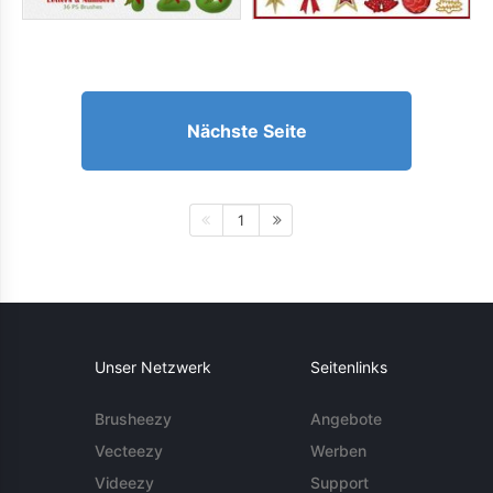
Nächste Seite
1
Unser Netzwerk
Seitenlinks
Brusheezy
Angebote
Vecteezy
Werben
Videezy
Support