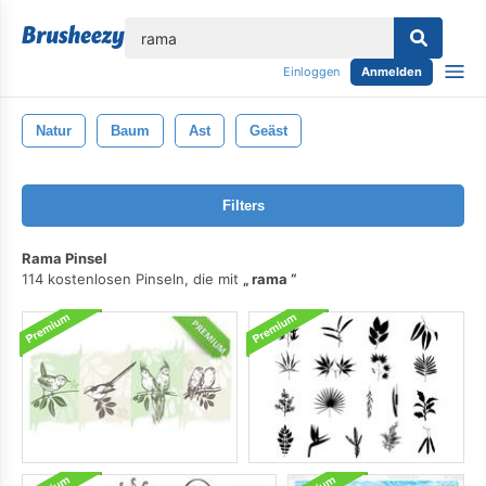
lose
Einloggen
Anmelden
Natur
Baum
Ast
Geäst
Filters
Rama Pinsel
114 kostenlosen Pinseln, die mit
rama