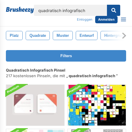
lose
Einloggen
Anmelden
Platz
Quadrate
Muster
Entwurf
Hintergrund
Filters
Quadratisch Infografisch Pinsel
217 kostenlosen Pinseln, die mit
quadratisch infografisch