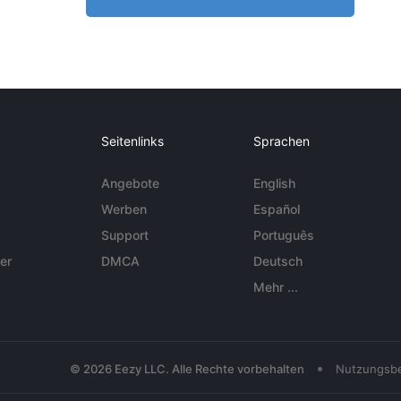
Seitenlinks
Sprachen
Angebote
English
Werben
Español
Support
Português
er
DMCA
Deutsch
Mehr ...
•
© 2026 Eezy LLC. Alle Rechte vorbehalten
Nutzungsb