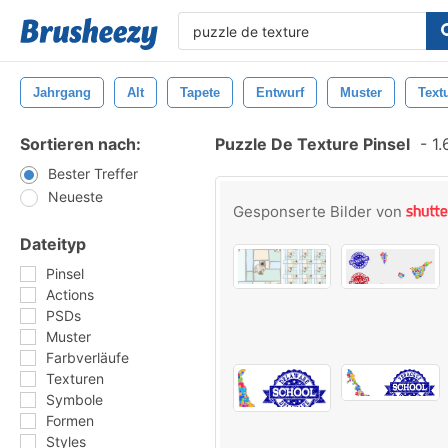
Jahrgang
Alt
Tapete
Entwurf
Muster
Text
Sortieren nach:
Puzzle De Texture Pinsel
-
1.
Bester Treffer
Neueste
Gesponserte Bilder von
Dateityp
Pinsel
Actions
PSDs
Muster
Farbverläufe
Texturen
Symbole
Formen
Styles