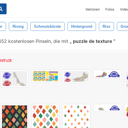
Vektoren
Fotos
Vide
ur
Rissig
Schmutzbürste
Hintergrund
Riss
Gru
652 kostenlosen Pinseln, die mit
puzzle de texture