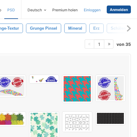
Anmelden
o
PSD
Deutsch
Premium holen
Einloggen
nge-Textur
Grunge Pinsel
Mineral
Erz
Schälen
von 35
1