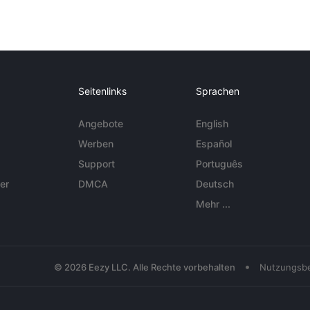
Seitenlinks
Sprachen
Angebote
English
Werben
Español
Support
Português
er
DMCA
Deutsch
Mehr ...
•
© 2026 Eezy LLC. Alle Rechte vorbehalten
Nutzungsb