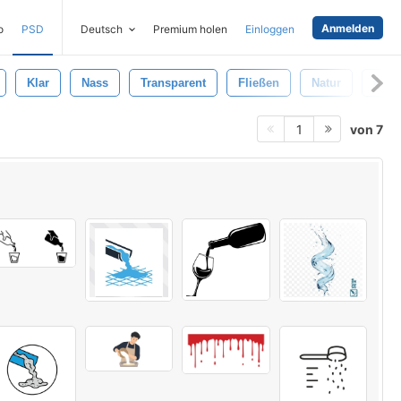
Anmelden
o
PSD
Deutsch
Premium holen
Einloggen
Klar
Nass
Transparent
Fließen
Natur
Cool
von 7
1