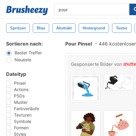
Spritzen
Blau
Abstrakt
Hintergrund
Textur
Sortieren nach:
Pour Pinsel
-
446 kostenlosen 
Bester Treffer
Neueste
Gesponserte Bilder von
Dateityp
Pinsel
Actions
PSDs
Muster
Farbverläufe
Texturen
Symbole
Formen
Styles