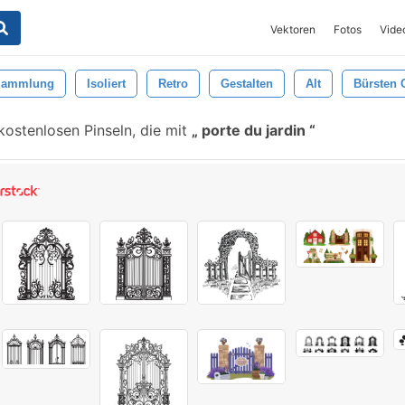
Vektoren
Fotos
Vide
Sammlung
Isoliert
Retro
Gestalten
Alt
Bürsten 
ostenlosen Pinseln, die mit
porte du jardin