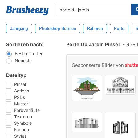
Jahrgang
Photoshop Bürsten
Rahmen
Porto
Sortieren nach:
Porte Du Jardin Pinsel
-
959 k
Bester Treffer
Neueste
Gesponserte Bilder von
Dateityp
Pinsel
Actions
PSDs
Muster
Farbverläufe
Texturen
Symbole
Formen
Styles