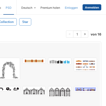
Anmelden
o
PSD
Deutsch
Premium holen
Einloggen
Collection
Star
von 16
1