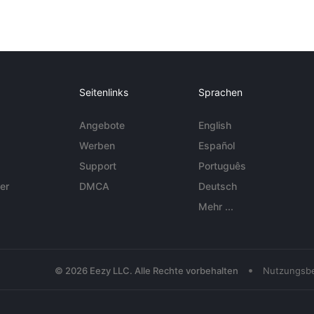
Seitenlinks
Sprachen
Angebote
English
Werben
Español
Support
Português
er
DMCA
Deutsch
Mehr ...
•
© 2026 Eezy LLC. Alle Rechte vorbehalten
Nutzungsb