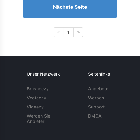
Nächste Seite
1
Unser Netzwerk
Seitenlinks
Brusheezy
Angebote
Vecteezy
Werben
Videezy
Support
Werden Sie
DMCA
Anbieter