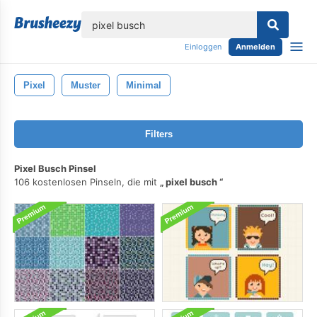
lose
Einloggen
Anmelden
Pixel
Muster
Minimal
Filters
Pixel Busch Pinsel
106 kostenlosen Pinseln, die mit
pixel busch