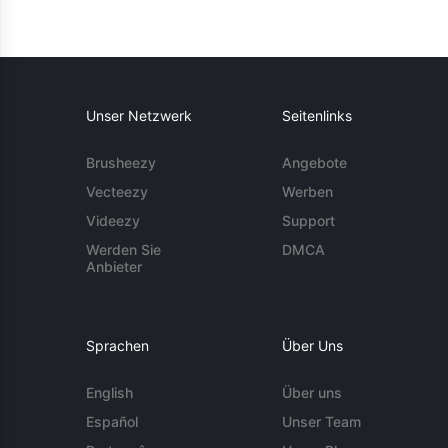
Unser Netzwerk
Seitenlinks
Brusheezy
Angebote
Vecteezy
Werben
Videezy
Support
Werden Sie
DMCA
Anbieter
Sprachen
Über Uns
English
Über uns
Español
Unser Team