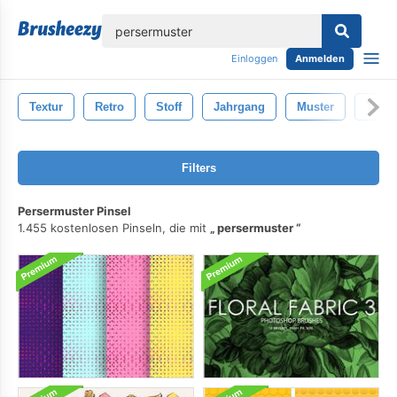
lose
Einloggen
Anmelden
Textur
Retro
Stoff
Jahrgang
Muster
Textu
Filters
Persermuster Pinsel
1.455 kostenlosen Pinseln, die mit
persermuster