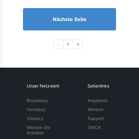
Nächste Seite
1
Unser Netzwerk
Seitenlinks
Brusheezy
Angebote
Vecteezy
Werben
Videezy
Support
Werden Sie
DMCA
Anbieter