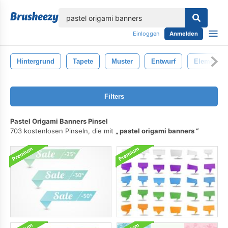
lose
Einloggen
Anmelden
Hintergrund
Tapete
Muster
Entwurf
Element
Filters
Pastel Origami Banners Pinsel
703 kostenlosen Pinseln, die mit
pastel origami banners