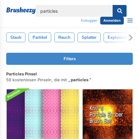
lose
Einloggen
Anmelden
Staub
Partikel
Rauch
Splatter
Explosion
Filters
Particles Pinsel
59 kostenlosen Pinseln, die mit
particles