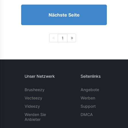
Nächste Seite
1
Unser Netzwerk
Seitenlinks
Brusheezy
Angebote
Vecteezy
Werben
Videezy
Support
Werden Sie
DMCA
Anbieter