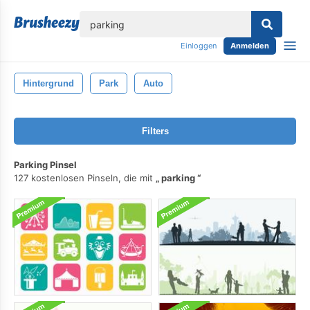
lose
Einloggen
Anmelden
Hintergrund
Park
Auto
Filters
Parking Pinsel
127 kostenlosen Pinseln, die mit
parking