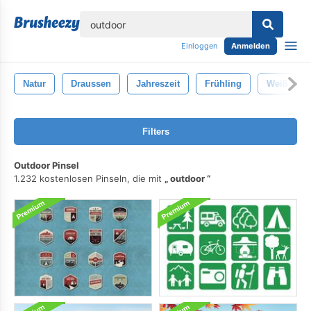
lose
Einloggen
Anmelden
Natur
Draussen
Jahreszeit
Frühling
Weiß
Filters
Outdoor Pinsel
1.232 kostenlosen Pinseln, die mit
outdoor