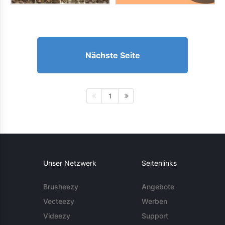
Nächste Seite
1
Unser Netzwerk
Seitenlinks
Brusheezy
Angebote
Vecteezy
Werben
Videezy
Support