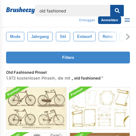
lose
Einloggen
Anmelden
Mode
Jahrgang
Stil
Entwurf
Retro
Luxus
Filters
Old Fashioned Pinsel
1.972 kostenlosen Pinseln, die mit
old fashioned