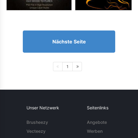
Nächste Seite
1
Unser Netzwerk
Seitenlinks
Brusheezy
Angebote
Vecteezy
Werben