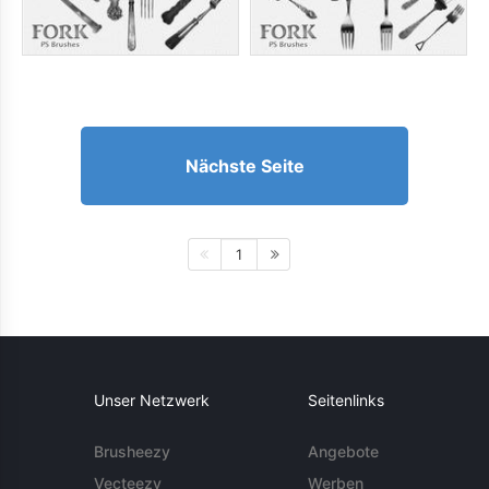
Nächste Seite
1
Unser Netzwerk
Seitenlinks
Brusheezy
Angebote
Vecteezy
Werben