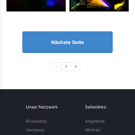
Nächste Seite
1
Unser Netzwerk
Seitenlinks
Brusheezy
Angebote
Vecteezy
Werben