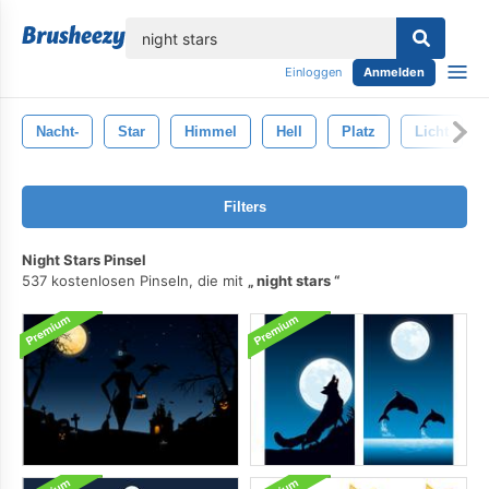
lose
Einloggen
Anmelden
Nacht-
Star
Himmel
Hell
Platz
Licht
Filters
Night Stars Pinsel
537 kostenlosen Pinseln, die mit
night stars