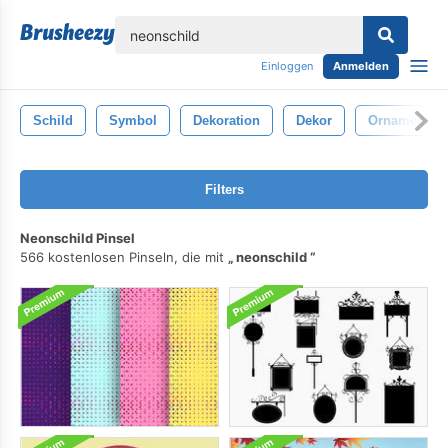
lose
Einloggen
Anmelden
Schild
Symbol
Dekoration
Dekor
Ornamental
Filters
Neonschild Pinsel
566 kostenlosen Pinseln, die mit
neonschild