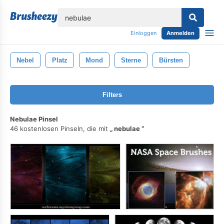
lose
Einloggen
Anmelden
Nebel
Platz
Mond
Sterne
Bürsten
Filters
Nebulae Pinsel
46 kostenlosen Pinseln, die mit
nebulae