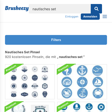
lose
Einloggen
Anmelden
Filters
Nautisches Set Pinsel
920 kostenlosen Pinseln, die mit
nautisches set