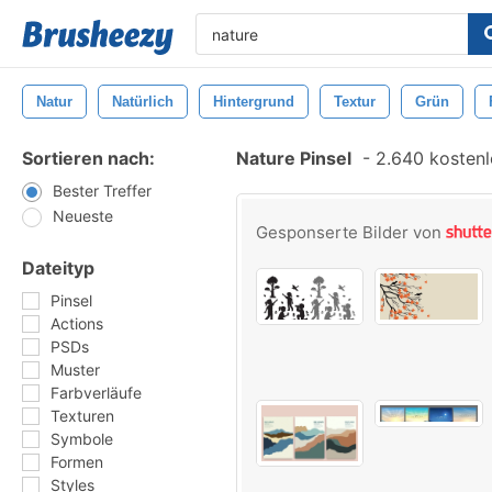
Natur
Natürlich
Hintergrund
Textur
Grün
Sortieren nach:
Nature Pinsel
-
2.640 kostenlo
Bester Treffer
Neueste
Gesponserte Bilder von
Dateityp
Pinsel
Actions
PSDs
Muster
Farbverläufe
Texturen
Symbole
Formen
Styles