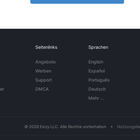
Seitenlinks
Sprachen
Angebote
English
Werben
Español
Support
Português
er
DMCA
Deutsch
Mehr ...
•
© 2026 Eezy LLC. Alle Rechte vorbehalten
Nutzungsb