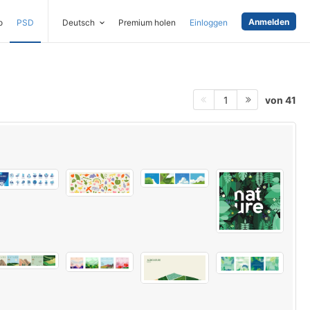
Anmelden
o
PSD
Deutsch
Premium holen
Einloggen
von 41
1