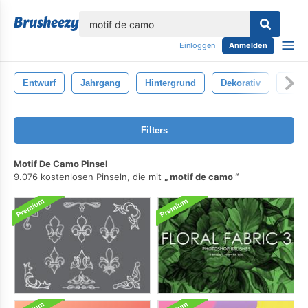
lose
Einloggen
Anmelden
Entwurf
Jahrgang
Hintergrund
Dekorativ
Vekto
Filters
Motif De Camo Pinsel
9.076 kostenlosen Pinseln, die mit
motif de camo