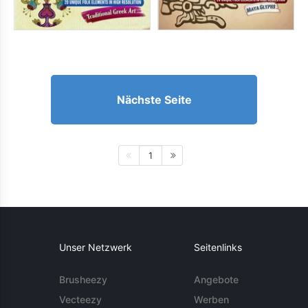
Nächste Seite
1
Unser Netzwerk
Seitenlinks
Brusheezy
Angebote
Vecteezy
Werben