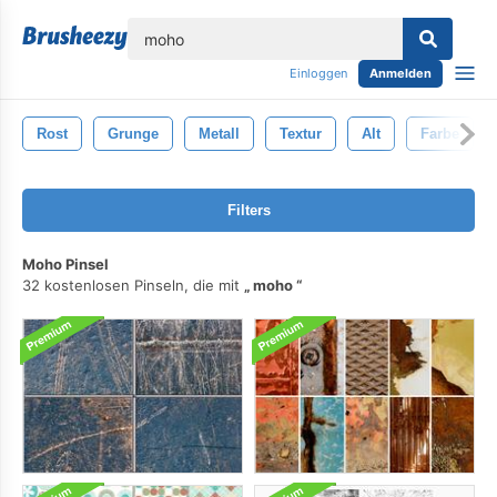
lose
Einloggen
Anmelden
Rost
Grunge
Metall
Textur
Alt
Farbe
Filters
Moho Pinsel
32 kostenlosen Pinseln, die mit
moho