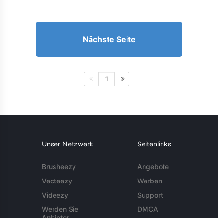
Nächste Seite
1
Unser Netzwerk
Seitenlinks
Brusheezy
Angebote
Vecteezy
Werben
Videezy
Support
Werden Sie
DMCA
Anbieter