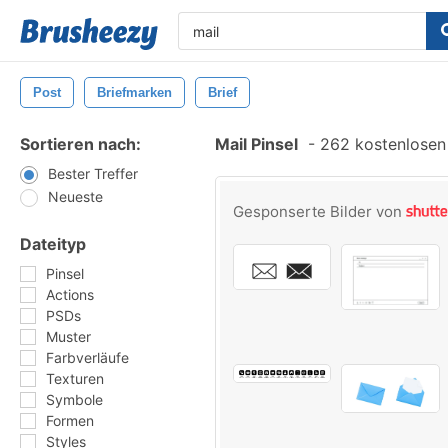
Post
Briefmarken
Brief
Sortieren nach:
Mail Pinsel
-
262 kostenlosen 
Bester Treffer
Neueste
Gesponserte Bilder von
Dateityp
Pinsel
Actions
PSDs
Muster
Farbverläufe
Texturen
Symbole
Formen
Styles