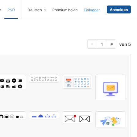
Anmelden
o
PSD
Deutsch
Premium holen
Einloggen
von 5
1