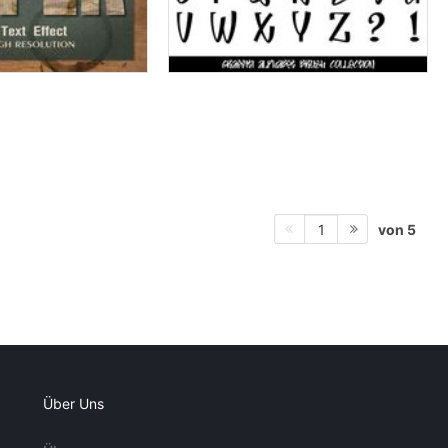
von 5
1
Über Uns