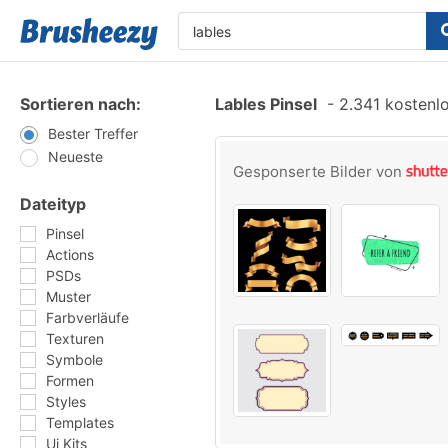
Sortieren nach:
Lables Pinsel
-
2.341 kostenlo
Bester Treffer
Neueste
Gesponserte Bilder von
Dateityp
Pinsel
Actions
PSDs
Muster
Farbverläufe
Texturen
Symbole
Formen
Styles
Templates
Ui Kits