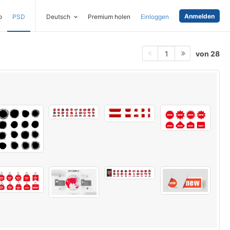
Anmelden
o
PSD
Deutsch
Premium holen
Einloggen
von 28
1