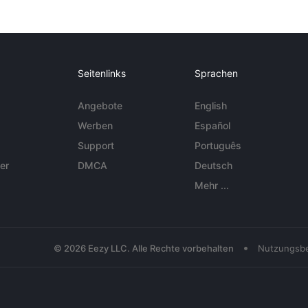
Seitenlinks
Sprachen
Angebote
English
Werben
Español
Support
Português
er
DMCA
Deutsch
Mehr ...
•
© 2026 Eezy LLC. Alle Rechte vorbehalten
Nutzungsb