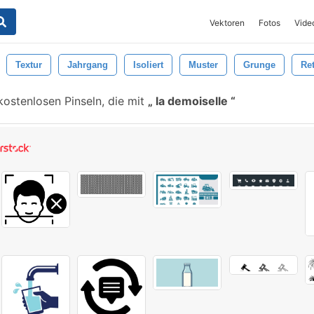
Vektoren
Fotos
Vide
Textur
Jahrgang
Isoliert
Muster
Grunge
Re
ostenlosen Pinseln, die mit
la demoiselle