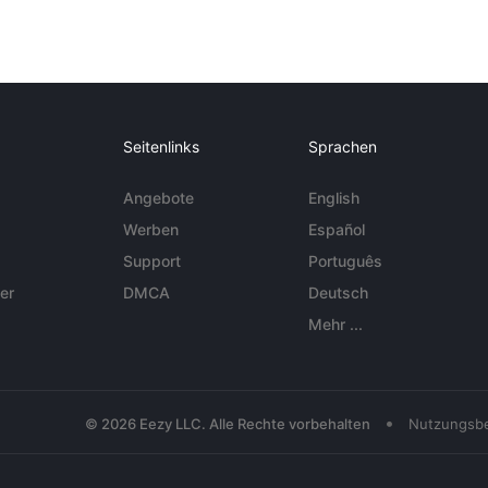
Seitenlinks
Sprachen
Angebote
English
Werben
Español
Support
Português
er
DMCA
Deutsch
Mehr ...
•
© 2026 Eezy LLC. Alle Rechte vorbehalten
Nutzungsb