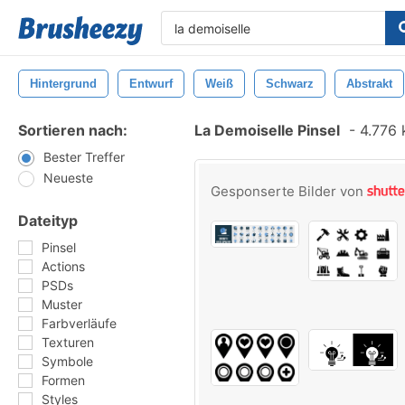
Hintergrund
Entwurf
Weiß
Schwarz
Abstrakt
Sortieren nach:
La Demoiselle Pinsel
-
4.776 k
Bester Treffer
Neueste
Gesponserte Bilder von
Dateityp
Pinsel
Actions
PSDs
Muster
Farbverläufe
Texturen
Symbole
Formen
Styles