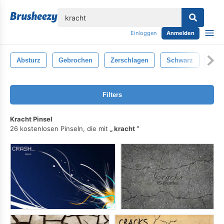
lose
Einloggen
Anmelden
Absturz
Gebrochen
Zerschlagen
Schwarz
Ris
Filters
Kracht Pinsel
26 kostenlosen Pinseln, die mit
kracht