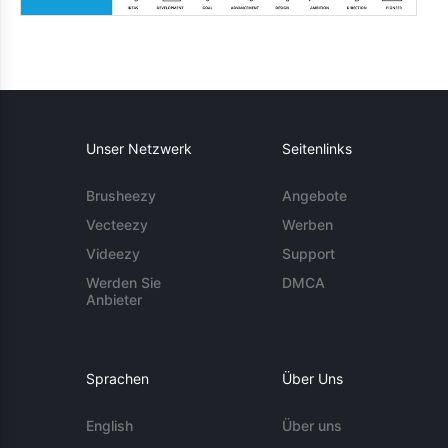
Unser Netzwerk
Seitenlinks
Brusheezy
Angebote
Vecteezy
Werben
Videezy
Support
Werden Sie
DMCA
Anbieter
Sprachen
Über Uns
English
Über uns