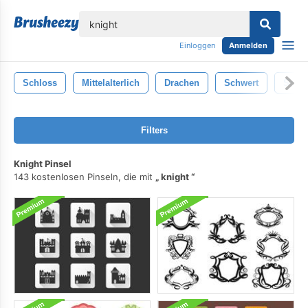
lose
Einloggen
Anmelden
Schloss
Mittelalterlich
Drachen
Schwert
Schil
Filters
Knight Pinsel
143 kostenlosen Pinseln, die mit
knight