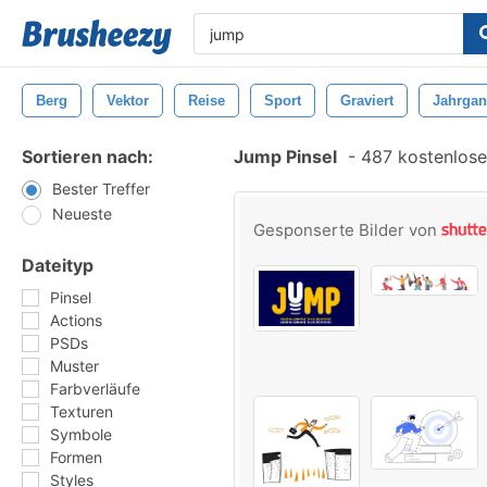
Berg
Vektor
Reise
Sport
Graviert
Jahrga
Sortieren nach:
Jump Pinsel
-
487 kostenlosen
Bester Treffer
Neueste
Gesponserte Bilder von
Dateityp
Pinsel
Actions
PSDs
Muster
Farbverläufe
Texturen
Symbole
Formen
Styles