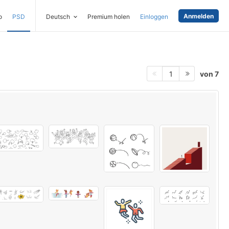
Anmelden
o
PSD
Deutsch
Premium holen
Einloggen
von 7
1