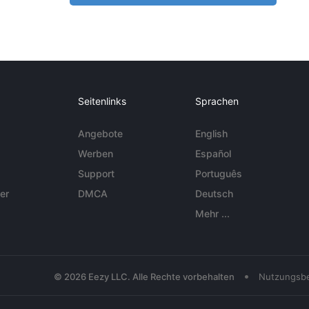
Seitenlinks
Sprachen
Angebote
English
Werben
Español
Support
Português
er
DMCA
Deutsch
Mehr ...
•
© 2026 Eezy LLC. Alle Rechte vorbehalten
Nutzungsb