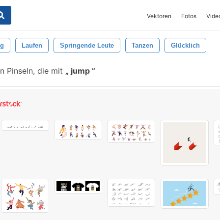
Vektoren
Fotos
Vide
ng
Laufen
Springende Leute
Tanzen
Glücklich
 Pinseln, die mit
jump