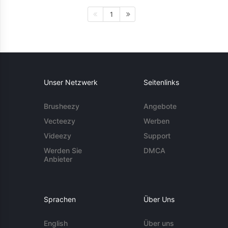
1
Unser Netzwerk
Seitenlinks
Brusheezy
Angebote
Vecteezy
Werben
Videezy
Support
Werden Sie
DMCA
Anbieter
Sprachen
Über Uns
English
Über uns