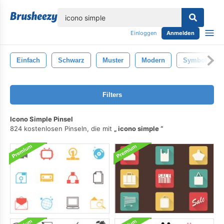
lose
Einloggen
Anmelden
Einfach
Schwarz
Muster
Modern
Symbol
Filters
Icono Simple Pinsel
824 kostenlosen Pinseln, die mit
icono simple