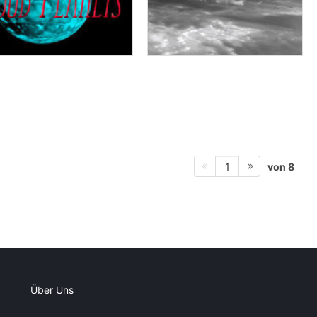
von 8
1
Über Uns