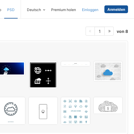
Anmelden
o
PSD
Deutsch
Premium holen
Einloggen
von 8
1