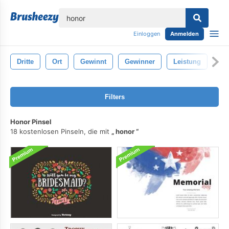
lose
Einloggen
Anmelden
Dritte
Ort
Gewinnt
Gewinner
Leistung
Pre
Filters
Honor Pinsel
18 kostenlosen Pinseln, die mit
honor