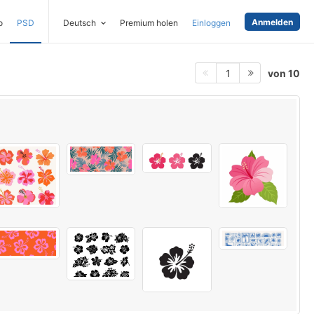
Anmelden
o
PSD
Deutsch
Premium holen
Einloggen
von 10
1