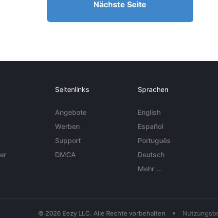
Nächste Seite
Seitenlinks
Sprachen
Angebote
English
Werben
Español
Support
Português
er
DMCA
Deutsch
Mehr ...
•
© 2026 Eezy LLC. Alle Rechte vorbehalten
Nutzungsb