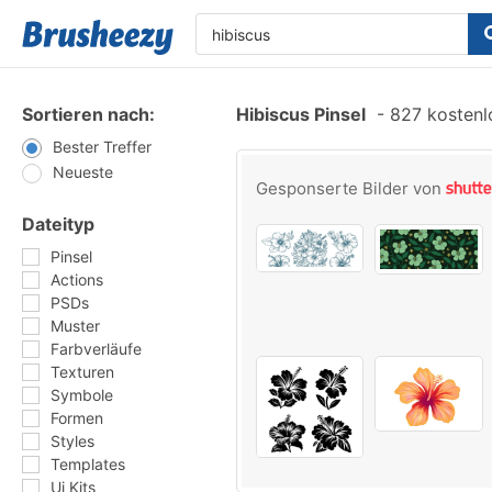
Sortieren nach:
Hibiscus Pinsel
-
827 kostenlo
Bester Treffer
Neueste
Gesponserte Bilder von
Dateityp
Pinsel
Actions
PSDs
Muster
Farbverläufe
Texturen
Symbole
Formen
Styles
Templates
Ui Kits