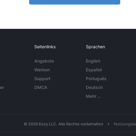
Seitenlinks
Sprachen
Angebote
English
Werben
Español
Support
Português
er
DMCA
Deutsch
Mehr ...
•
© 2026 Eezy LLC. Alle Rechte vorbehalten
Nutzungsb