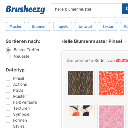
Muster
Blumen-
Tapete
Entwurf
Textur
Ku
Sortieren nach:
Helle Blumenmuster Pinsel
-
Bester Treffer
Neueste
Gesponserte Bilder von
Dateityp
Pinsel
Actions
PSDs
Muster
Farbverläufe
Texturen
Symbole
Formen
Styles