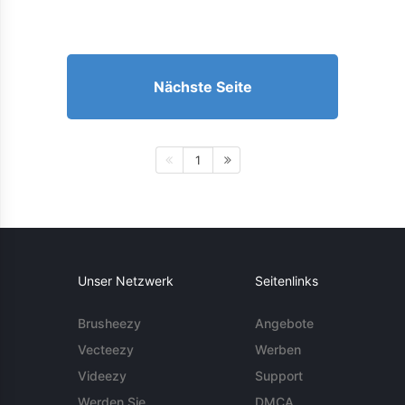
Nächste Seite
1
Unser Netzwerk
Seitenlinks
Brusheezy
Angebote
Vecteezy
Werben
Videezy
Support
Werden Sie
DMCA