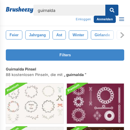
lose
Einloggen
Anmelden
Feier
Jahrgang
Ast
Winter
Girlande
Dekor
Filters
Guirnalda Pinsel
88 kostenlosen Pinseln, die mit
guirnalda