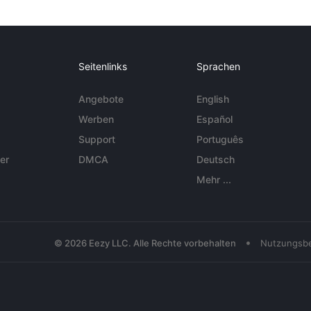
Seitenlinks
Sprachen
Angebote
English
Werben
Español
Support
Português
er
DMCA
Deutsch
Mehr ...
•
© 2026 Eezy LLC. Alle Rechte vorbehalten
Nutzungsb