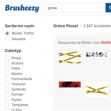
Sortieren nach:
Grime Pinsel
-
1.347 kostenlos
Bester Treffer
Neueste
Gesponserte Bilder von
Dateityp
Pinsel
Actions
PSDs
Muster
Farbverläufe
Texturen
Symbole
Formen
Styles
Templates
Ui Kits