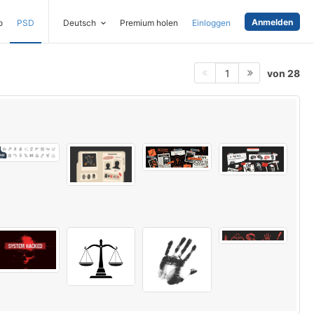
Anmelden
o
PSD
Deutsch
Premium holen
Einloggen
von 28
1