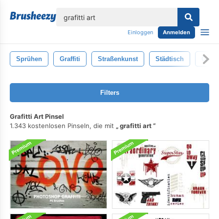
lose
Einloggen
Anmelden
Sprühen
Graffiti
Straßenkunst
Städtisch
Grun
Filters
Grafitti Art Pinsel
1.343 kostenlosen Pinseln, die mit
grafitti art