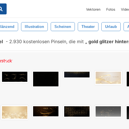
Vektoren
Fotos
Vide
länzend
Illustration
Scheinen
Theater
Urlaub
el
-
2.930 kostenlosen Pinseln, die mit
gold glitzer hint