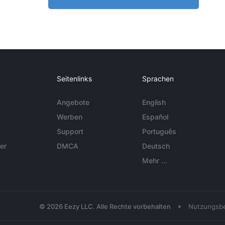
Seitenlinks
Sprachen
Angebote
English
Werben
Español
Support
Português
er
DMCA
Deutsch
Mehr ...
•
© 2026 Eezy LLC. Alle Rechte vorbehalten
Nutzungsb