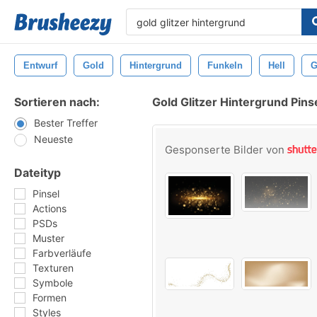
Entwurf
Gold
Hintergrund
Funkeln
Hell
G
Sortieren nach:
Gold Glitzer Hintergrund Pins
Bester Treffer
Neueste
Gesponserte Bilder von
Dateityp
Pinsel
Actions
PSDs
Muster
Farbverläufe
Texturen
Symbole
Formen
Styles