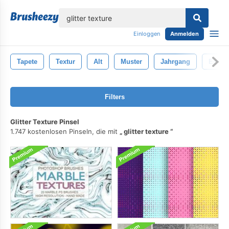
lose
Einloggen
Anmelden
Tapete
Textur
Alt
Muster
Jahrgang
Entwu
Filters
Glitter Texture Pinsel
1.747 kostenlosen Pinseln, die mit
glitter texture