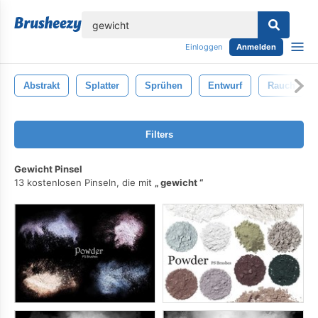
lose
Einloggen
Anmelden
Abstrakt
Splatter
Sprühen
Entwurf
Rauch
Filters
Gewicht Pinsel
13 kostenlosen Pinseln, die mit
gewicht