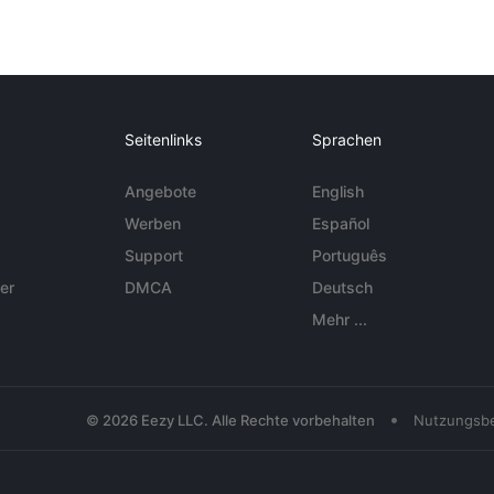
Seitenlinks
Sprachen
Angebote
English
Werben
Español
Support
Português
er
DMCA
Deutsch
Mehr ...
•
© 2026 Eezy LLC. Alle Rechte vorbehalten
Nutzungsb