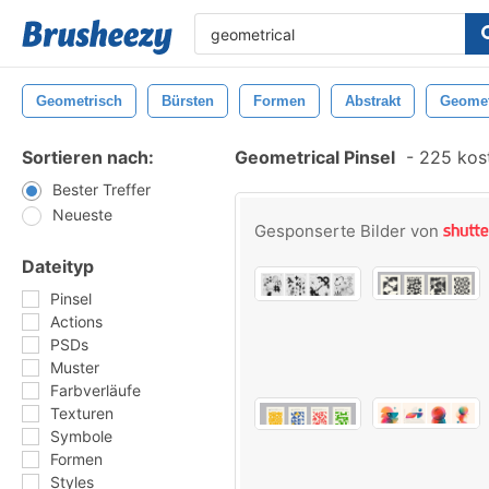
Geometrisch
Bürsten
Formen
Abstrakt
Geomet
Sortieren nach:
Geometrical Pinsel
-
225 kost
Bester Treffer
Neueste
Gesponserte Bilder von
Dateityp
Pinsel
Actions
PSDs
Muster
Farbverläufe
Texturen
Symbole
Formen
Styles