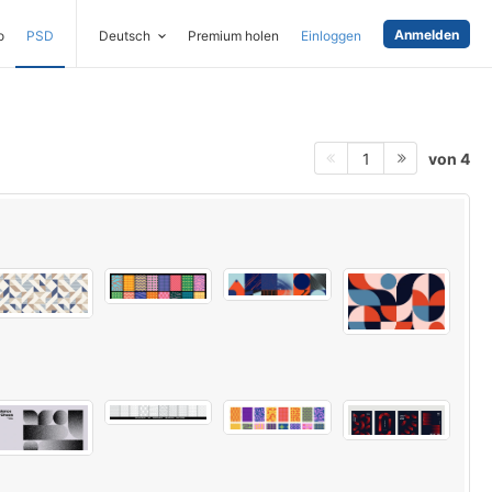
Anmelden
o
PSD
Deutsch
Premium holen
Einloggen
von 4
1