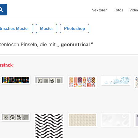
Vektoren
Fotos
Vide
risches Muster
Muster
Photoshop
enlosen Pinseln, die mit
geometrical