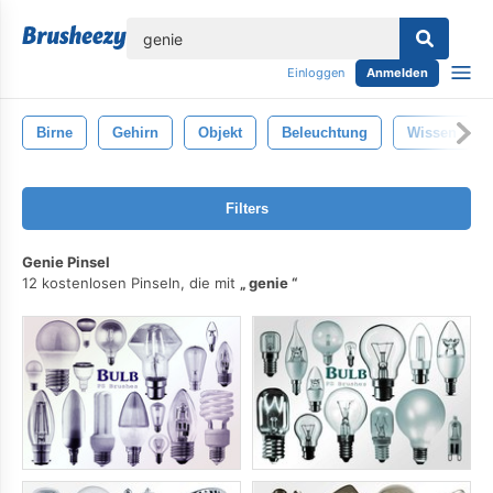
lose
Einloggen
Anmelden
Birne
Gehirn
Objekt
Beleuchtung
Wissen
Filters
Genie Pinsel
12 kostenlosen Pinseln, die mit
genie