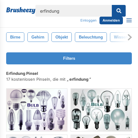
lose
Einloggen
Anmelden
Birne
Gehirn
Objekt
Beleuchtung
Wissen
Filters
Erfindung Pinsel
17 kostenlosen Pinseln, die mit
erfindung