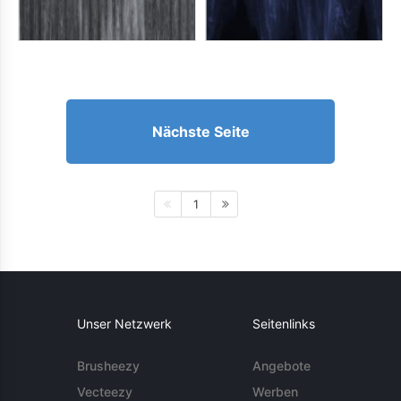
Nächste Seite
1
Unser Netzwerk
Seitenlinks
Brusheezy
Angebote
Vecteezy
Werben