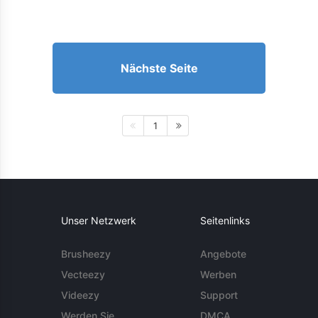
Nächste Seite
1
Unser Netzwerk
Seitenlinks
Brusheezy
Angebote
Vecteezy
Werben
Videezy
Support
Werden Sie
DMCA