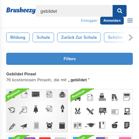
lose
Einloggen
Anmelden
Bildung
Schule
Zurück Zur Schule
Schüler
Ab
Filters
Gebildet Pinsel
76 kostenlosen Pinseln, die mit
gebildet